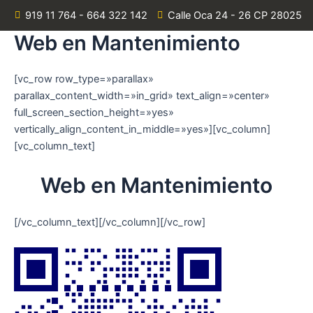
Ir
919 11 764 - 664 322 142
Calle Oca 24 - 26 CP 28025
al
Web en Mantenimiento
contenido
[vc_row row_type=»parallax»
parallax_content_width=»in_grid» text_align=»center»
full_screen_section_height=»yes»
vertically_align_content_in_middle=»yes»][vc_column]
[vc_column_text]
Web en Mantenimiento
[/vc_column_text][/vc_column][/vc_row]