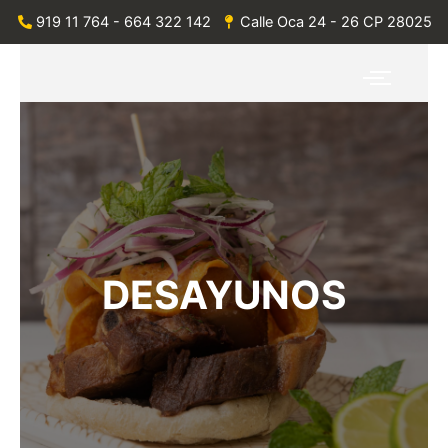
Ir
919 11 764 - 664 322 142
Calle Oca 24 - 26 CP 28025
al
contenido
DESAYUNOS